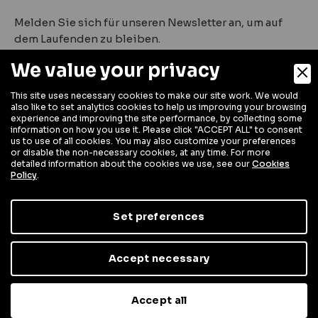
Melden Sie sich für unseren Newsletter an, um auf
dem Laufenden zu bleiben.
We value your privacy
This site uses necessary cookies to make our site work. We would
also like to set analytics cookies to help us improving your browsing
experience and improving the site performance, by collecting some
information on how you use it. Please click "ACCEPT ALL" to consent
us to use of all cookies. You may also customize your preferences
or disable the non-necessary cookies, at any time. For more
detailed information about the cookies we use, see our
Cookies
Policy
.
Digital Marketing
Set preferences
Unternehmenspolitik
Privacy Policy
Cookie Policy
Accept necessary
© 2026 PTMatic S.r.l.
Accept all