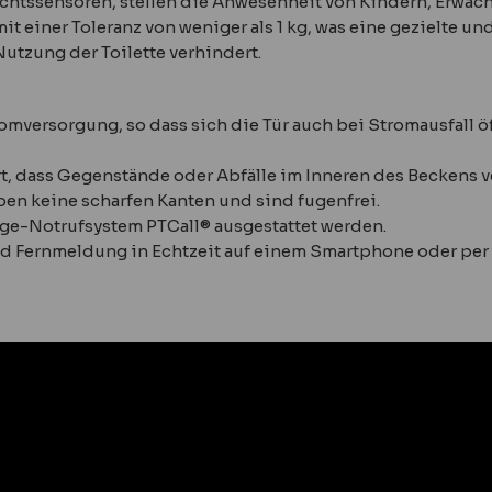
chtssensoren, stellen die Anwesenheit von Kindern, Erwac
it einer Toleranz von weniger als 1 kg, was eine gezielte un
tzung der Toilette verhindert.
mversorgung, so dass sich die Tür auch bei Stromausfall ö
, dass Gegenstände oder Abfälle im Inneren des Beckens v
ben keine scharfen Kanten und sind fugenfrei.
ge-Notrufsystem PTCall® ausgestattet werden.
d Fernmeldung in Echtzeit auf einem Smartphone oder per 