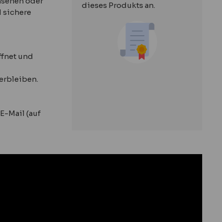
hsenen oder
dieses Produkts an.
d sichere
ffnet und
erbleiben.
E-Mail (auf