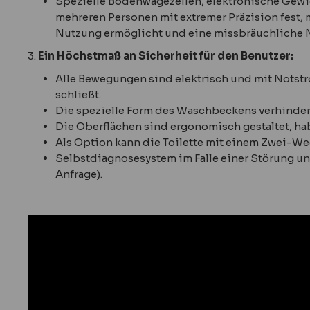
Spezielle Bodenwägezellen, elektronische Gewi
mehreren Personen mit extremer Präzision fest, m
Nutzung ermöglicht und eine missbräuchliche Nu
3.
Ein Höchstmaß an Sicherheit für den Benutzer:
Alle Bewegungen sind elektrisch und mit Notstro
schließt.
Die spezielle Form des Waschbeckens verhindert
Die Oberflächen sind ergonomisch gestaltet, ha
Als Option kann die Toilette mit einem Zwei-We
Selbstdiagnosesystem im Falle einer Störung un
Anfrage).