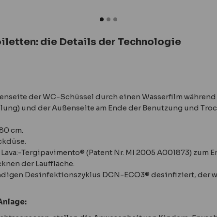
letten: die Details der Technologie
enseite der WC-Schüssel durch einen Wasserfilm während
lung) und der Außenseite am Ende der Benutzung und Tro
80 cm.
ckdüse.
Lava:-Tergipavimento® (Patent Nr. MI 2005 A001873) zum E
knen der Lauffläche.
ndigen Desinfektionszyklus DCN-ECO3® desinfiziert, der 
Anlage: