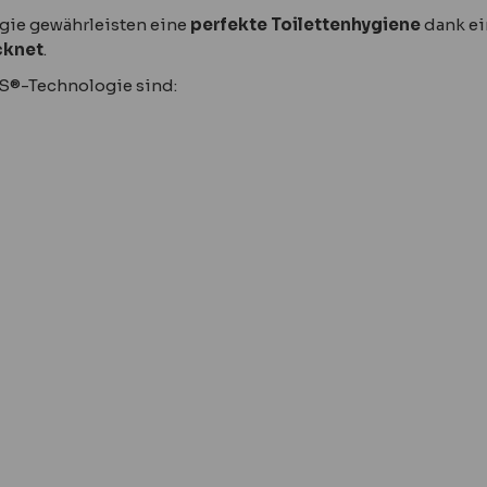
gie gewährleisten eine
perfekte Toilettenhygiene
dank ei
cknet
.
US®-Technologie sind: