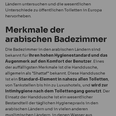
Ländern untersuchen und die wesentlichen
Unterschiede zu öffentlichen Toiletten in Europa
hervorheben.
Merkmale der
arabischen Badezimmer
Die Badezimmer in den arabischen Ländern sind
bekannt für
ihren hohen Hygienestandard und das
Augenmerk auf den Komfort der Benutzer
. Eines
der auffälligsten Merkmale ist die Handdusche,
allgemein als "Shattaf" bekannt. Diese Handdusche
ist ein
Standard-Element in nahezu allen Toiletten
,
von Tankstellen bis hin zu Luxushotels, und
wird zur
Intimhygiene nach dem Toilettengang genutzt
. Der
Einsatz der Handdusche ist ein wesentlicher
Bestandteil der täglichen Hygienepraxis in den
arabischen Ländern und in vielen anderen
muslimischen Ländern, in denen Wasser aus