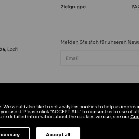
Zielgruppe
FA
Melden Sie sich für unseren News
za, Lodi
k. We would also like to set analytics cookies to help us impro
Unternehmenspolitik
Privacy Policy
Cookie Policy
u use it. Please click "ACCEPT ALL" to consent us to use of al
ore detailed information about the cookies we use, see our
Coo
ecessary
Accept all