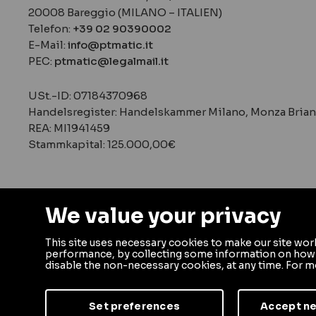
20008 Bareggio (MILANO – ITALIEN)
Telefon:
+39 02 90390002
E-Mail:
info@ptmatic.it
PEC:
ptmatic@legalmail.it
‍‍USt.-ID: 07184370968
Handelsregister: Handelskammer Milano, Monza Brian
REA: MI1941459
Stammkapital: 125.000,00€
We value your privacy
This site uses necessary cookies to make our site wor
© 2026 PTMatic S.r.l.
performance, by collecting some information on how yo
disable the non-necessary cookies, at any time. For m
Set preferences
Accept n