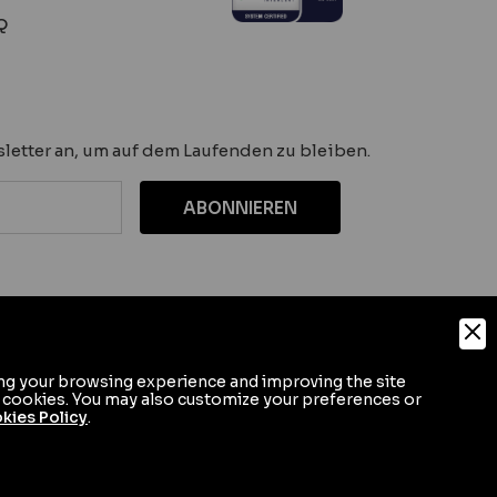
Q
letter an, um auf dem Laufenden zu bleiben.
ving your browsing experience and improving the site
Digital Marketing
l cookies. You may also customize your preferences or
kies Policy
.