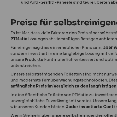
und Anti-Graffiti-Paneele sind teurer, bieten ab
Preise für selbstreinigen
Es ist klar, dass viele Faktoren den Preis einer selbs
PTMatic
Lösungen ab vierstelligen Beträgen anbieten
Für einige mag dies ein erheblicher Preis sein,
aber w
sondern investiert in eine langlebige Lösung mit um
unsere
Produkte
kontinuierlich verbessert und optim
unterstreichen.
Unsere selbstreinigenden Toiletten sind nicht nur w
und modernste Fernüberwachungstechnologien. Diese
anfängliche Preis im Vergleich zu den langfristigen
In eine öffentliche Toilette von PTMatic zu investier
unvergleichliche Zuverlässigkeit vereint. Unsere lan
wir unseren Kunden bieten.
Jeder investierte Cent i
Wenn Sie mehr über unsere selbstreinigenden öffentl