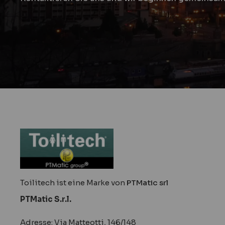
Toilitech ist eine Marke von
PTMatic srl
PTMatic S.r.l.
Adresse: Via Matteotti, 146/148