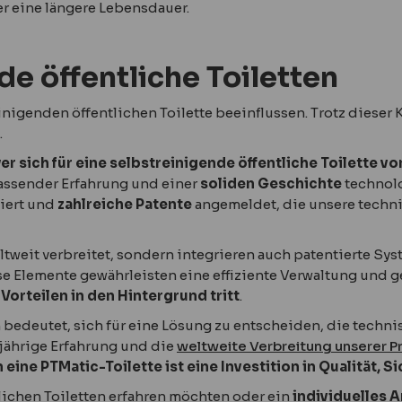
er eine längere Lebensdauer.
de öffentliche Toiletten
treinigenden öffentlichen Toilette beeinflussen. Trotz diese
.
er sich für eine selbstreinigende öffentliche Toilette v
fassender Erfahrung und einer
soliden Geschichte
technolo
iert und
zahlreiche Patente
angemeldet, die unsere techn
eltweit verbreitet, sondern integrieren auch patentierte S
 Elemente gewährleisten eine effiziente Verwaltung und 
 Vorteilen in den Hintergrund tritt
.
en bedeutet, sich für eine Lösung zu entscheiden, die techn
gjährige Erfahrung und die
weltweite Verbreitung unserer 
n eine PTMatic-Toilette ist eine Investition in Qualität,
ichen Toiletten erfahren möchten oder ein
individuelles