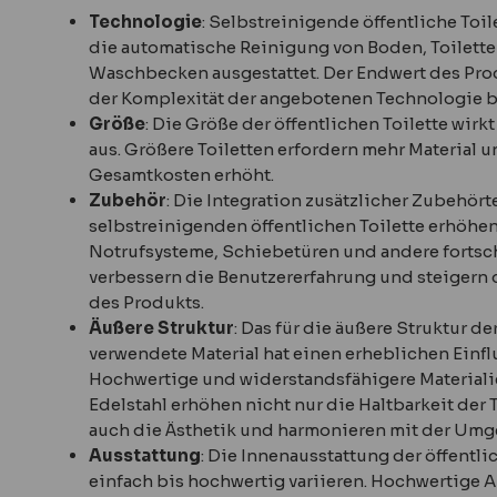
Technologie
: Selbstreinigende öffentliche Toi
die automatische Reinigung von Boden, Toilet
Waschbecken ausgestattet. Der Endwert des Prod
der Komplexität der angebotenen Technologie be
Größe
: Die Größe der öffentlichen Toilette wirkt
aus. Größere Toiletten erfordern mehr Material 
Gesamtkosten erhöht.
Zubehör
: Die Integration zusätzlicher Zubehört
selbstreinigenden öffentlichen Toilette erhöhen
Notrufsysteme, Schiebetüren und andere fortsch
verbessern die Benutzererfahrung und steigern
des Produkts.
Äußere Struktur
: Das für die äußere Struktur de
verwendete Material hat einen erheblichen Einflu
Hochwertige und widerstandsfähigere Materiali
Edelstahl erhöhen nicht nur die Haltbarkeit der 
auch die Ästhetik und harmonieren mit der Um
Ausstattung
: Die Innenausstattung der öffentli
einfach bis hochwertig variieren. Hochwertige A