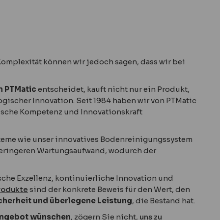
r Komplexität können wir jedoch sagen, dass wir bei
on PTMatic
entscheidet, kauft nicht nur ein Produkt,
gischer Innovation. Seit 1984 haben wir von PTMatic
ische Kompetenz und Innovationskraft
ysteme wie unser innovatives Bodenreinigungssystem
geringeren Wartungsaufwand, wodurch der
ische Exzellenz, kontinuierliche Innovation und
Produkte
sind der konkrete Beweis für den Wert, den
 Sicherheit und überlegene Leistung
, die Bestand hat.
 Angebot wünschen
, zögern Sie nicht,
uns zu