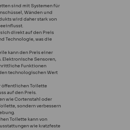
letten sind mit Systemen für
tenschüssel, Wänden und
ukts wird daher stark von
einflusst.
 sich direkt auf den Preis
und Technologie, was die
eile kann den Preis einer
. Elektronische Sensoren,
rittliche Funktionen
 den technologischen Wert
r öffentlichen Toilette
ss auf den Preis.
en wie Cortenstahl oder
Toilette, sondern verbessern
gebung.
chen Toilette kann von
usstattungen wie kratzfeste