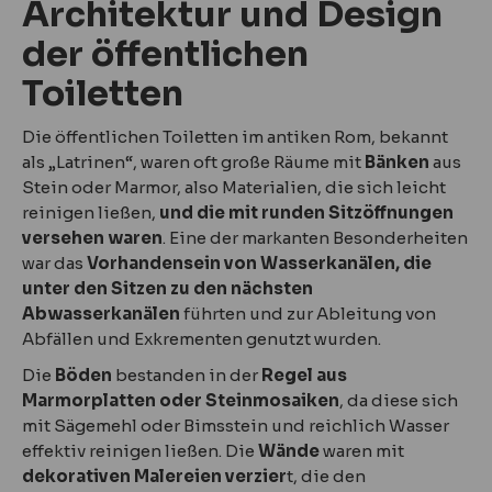
Architektur und Design
der öffentlichen
Toiletten
Die öffentlichen Toiletten im antiken Rom, bekannt
als „Latrinen“, waren oft große Räume mit
Bänken
aus
Stein oder Marmor, also Materialien, die sich leicht
reinigen ließen,
und die mit runden Sitzöffnungen
versehen waren
. Eine der markanten Besonderheiten
war das
Vorhandensein von Wasserkanälen, die
unter den Sitzen zu den nächsten
Abwasserkanälen
führten und zur Ableitung von
Abfällen und Exkrementen genutzt wurden.
Die
Böden
bestanden in der
Regel aus
Marmorplatten oder Steinmosaiken
, da diese sich
mit Sägemehl oder Bimsstein und reichlich Wasser
effektiv reinigen ließen. Die
Wände
waren mit
dekorativen Malereien verzier
t, die den