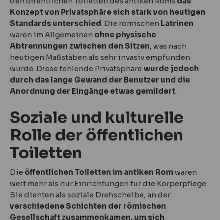
den öffentlichen Toiletten des antiken Roms
das
Konzept von Privatsphäre sich stark von heutigen
Standards unterschied
. Die römischen
Latrinen
waren im Allgemeinen
ohne physische
Abtrennungen zwischen den Sitzen
, was nach
heutigen Maßstäben als sehr invasiv empfunden
würde. Diese fehlende Privatsphäre
wurde jedoch
durch das lange Gewand der Benutzer und die
Anordnung der Eingänge etwas gemildert
.
Soziale und kulturelle
Rolle der öffentlichen
Toiletten
Die
öffentlichen Toiletten im antiken Rom
waren
weit mehr als nur Einrichtungen für die Körperpflege.
Sie dienten als soziale Drehscheibe, an der
verschiedene Schichten der römischen
Gesellschaft zusammenkamen, um sich