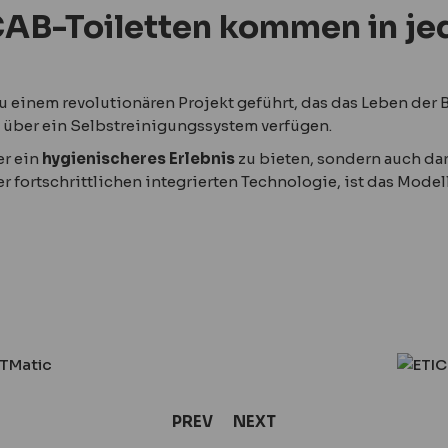
CAB-Toiletten kommen in j
u einem revolutionären Projekt geführt, das das Leben der B
e über ein Selbstreinigungssystem verfügen.
er ein
hygienischeres Erlebnis
zu bieten, sondern auch da
ner fortschrittlichen integrierten Technologie, ist das Mode
PREV
NEXT