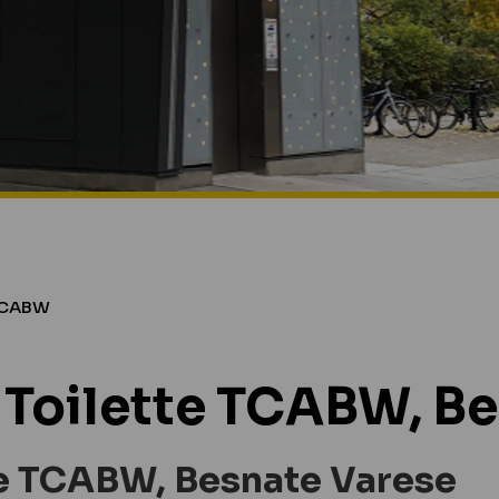
 TCABW
 Toilette TCABW, B
te TCABW, Besnate Varese