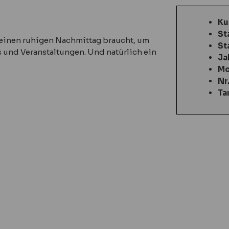
Ku
St
r einen ruhigen Nachmittag braucht, um
St
ys und Veranstaltungen. Und natürlich ein
Ja
Mo
Nr
Ta