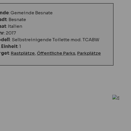
nde
: Gemeinde Besnate
adt
: Besnate
aat
: Italien
hr
: 2017
dell
: Selbstreinigende Toilette mod. TCABW
. Einheit
: 1
rget
:
Rastplätze
,
Öffentliche Parks
,
Parkplätze