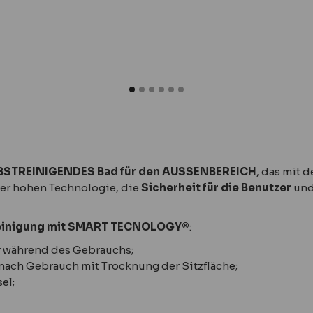
STREINIGENDES Bad für den AUSSENBEREICH
, das mit 
ner hohen Technologie, die
Sicherheit für die Benutzer
und
 Reinigung mit SMART TECNOLOGY®
:
r während des Gebrauchs;
 nach Gebrauch mit Trocknung der Sitzfläche;
el;