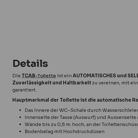
Details
Die
TCAB
-Toilette
ist ein
AUTOMATISCHES und SELB
Zuverlässigkeit und Haltbarkeit
zu vereinen, mit ei
garantiert.
Hauptmerkmal der Toilette ist die automatische
Das Innere der WC-Schale durch Wasserschleie
Innenseite der Tasse (Auswurf) und Aussenseite
Wände bis zu 0,8 m. hoch, an der Toilettenschüss
Bodenbelag mit Hochdruckdüsen